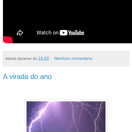
elaine tavares
às
15:02
Nenhum comentário:
A virada do ano