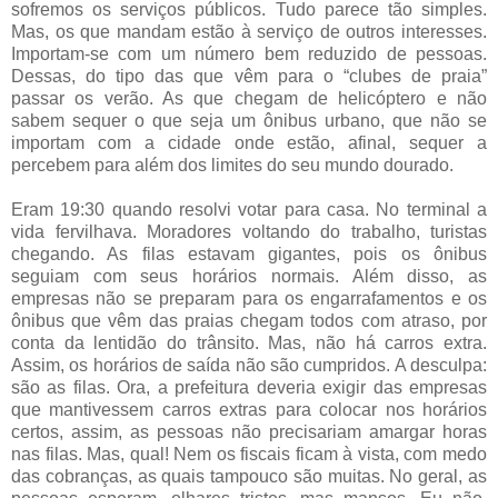
sofremos os serviços públicos. Tudo parece tão simples.
Mas, os que mandam estão à serviço de outros interesses.
Importam-se com um número bem reduzido de pessoas.
Dessas, do tipo das que vêm para o “clubes de praia”
passar os verão. As que chegam de helicóptero e não
sabem sequer o que seja um ônibus urbano, que não se
importam com a cidade onde estão, afinal, sequer a
percebem para além dos limites do seu mundo dourado.
Eram 19:30 quando resolvi votar para casa. No terminal a
vida fervilhava. Moradores voltando do trabalho, turistas
chegando. As filas estavam gigantes, pois os ônibus
seguiam com seus horários normais. Além disso, as
empresas não se preparam para os engarrafamentos e os
ônibus que vêm das praias chegam todos com atraso, por
conta da lentidão do trânsito. Mas, não há carros extra.
Assim, os horários de saída não são cumpridos. A desculpa:
são as filas. Ora, a prefeitura deveria exigir das empresas
que mantivessem carros extras para colocar nos horários
certos, assim, as pessoas não precisariam amargar horas
nas filas. Mas, qual! Nem os fiscais ficam à vista, com medo
das cobranças, as quais tampouco são muitas. No geral, as