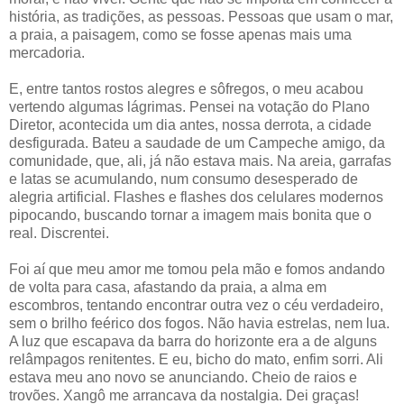
história, as tradições, as pessoas. Pessoas que usam o mar,
a praia, a paisagem, como se fosse apenas mais uma
mercadoria.
E, entre tantos rostos alegres e sôfregos, o meu acabou
vertendo algumas lágrimas. Pensei na votação do Plano
Diretor, acontecida um dia antes, nossa derrota, a cidade
desfigurada. Bateu a saudade de um Campeche amigo, da
comunidade, que, ali, já não estava mais. Na areia, garrafas
e latas se acumulando, num consumo desesperado de
alegria artificial. Flashes e flashes dos celulares modernos
pipocando, buscando tornar a imagem mais bonita que o
real. Discrentei.
Foi aí que meu amor me tomou pela mão e fomos andando
de volta para casa, afastando da praia, a alma em
escombros, tentando encontrar outra vez o céu verdadeiro,
sem o brilho feérico dos fogos. Não havia estrelas, nem lua.
A luz que escapava da barra do horizonte era a de alguns
relâmpagos renitentes. E eu, bicho do mato, enfim sorri. Ali
estava meu ano novo se anunciando. Cheio de raios e
trovões. Xangô me arrancava da nostalgia. Dei graças!