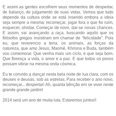
E assim as gentes escolhem seus momentos de despertar,
de balanço, de julgamento de suas vidas. Vemos que tudo
depende da cultura onde se está inserido embora a ideia
seja sempre a mesma: recomeçar, jogar fora o que foi ruim,
esquecer, olvidar. Começar de novo, dar-se novas chances.
E assim, vai avançando a raça, buscando aquilo que os
filósofos gregos insistiram em chamar de “felicidade”. Pois
eu, que reverencio a terra, os animais, as forças da
natureza, que amo Jesus, Maomé, Khrisna e Buda, também
vou comemorar. Que venha mais um ciclo, e que seja bom.
Que floresça a vida, o amor e a paz. E que todos os povos
possam vibrar na mesma onda cósmica.
Eu te convido a dançar nesta bela noite de lua clara, com os
deuses e deusas, sob as estrelas. Para receber o ano novo,
recomeçar... despertar! Ah, quanta bênção em se viver neste
grande grande jardim!
2014 será um ano de muita luta. Estaremos juntos!!