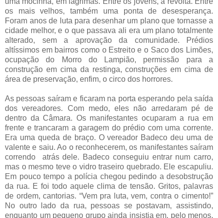
uma mocinha, em lágrimas. Entre os jovens, a revolta. Entre
os mais velhos, também uma ponta de desesperança.
Foram anos de luta para desenhar um plano que tornasse a
cidade melhor, e o que passava ali era um plano totalmente
alterado, sem a aprovação da comunidade. Prédios
altíssimos em bairros como o Estreito e o Saco dos Limões,
ocupação do Morro do Lampião, permissão para a
construção em cima da restinga, construções em cima de
área de preservação, enfim, o circo dos horrores.
As pessoas saíram e ficaram na porta esperando pela saída
dos vereadores. Com medo, eles não arredaram pé de
dentro da Câmara. Os manifestantes ocuparam a rua em
frente e trancaram a garagem do prédio com uma corrente.
Era uma queda de braço. O vereador Badeco deu uma de
valente e saiu. Ao o reconhecerem, os manifestantes saíram
correndo atrás dele. Badeco conseguiu entrar num carro,
mas o mesmo teve o vidro traseiro quebrado. Ele escapuliu.
Em pouco tempo a polícia chegou pedindo a desobstrução
da rua. E foi todo aquele clima de tensão. Gritos, palavras
de ordem, cantorias. “Vem pra luta, vem, contra o cimento!”
No outro lado da rua, pessoas se postavam, assistindo,
enquanto um pequeno grupo ainda insistia em, pelo menos,