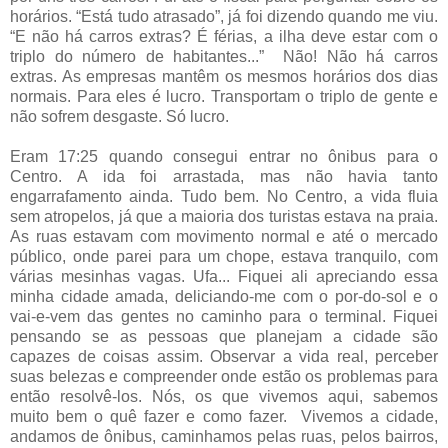
horários. “Está tudo atrasado”, já foi dizendo quando me viu.
“E não há carros extras? É férias, a ilha deve estar com o
triplo do número de habitantes...” Não! Não há carros
extras. As empresas mantêm os mesmos horários dos dias
normais. Para eles é lucro. Transportam o triplo de gente e
não sofrem desgaste. Só lucro.
Eram 17:25 quando consegui entrar no ônibus para o
Centro. A ida foi arrastada, mas não havia tanto
engarrafamento ainda. Tudo bem. No Centro, a vida fluia
sem atropelos, já que a maioria dos turistas estava na praia.
As ruas estavam com movimento normal e até o mercado
público, onde parei para um chope, estava tranquilo, com
várias mesinhas vagas. Ufa... Fiquei ali apreciando essa
minha cidade amada, deliciando-me com o por-do-sol e o
vai-e-vem das gentes no caminho para o terminal. Fiquei
pensando se as pessoas que planejam a cidade são
capazes de coisas assim. Observar a vida real, perceber
suas belezas e compreender onde estão os problemas para
então resolvê-los. Nós, os que vivemos aqui, sabemos
muito bem o quê fazer e como fazer. Vivemos a cidade,
andamos de ônibus, caminhamos pelas ruas, pelos bairros,