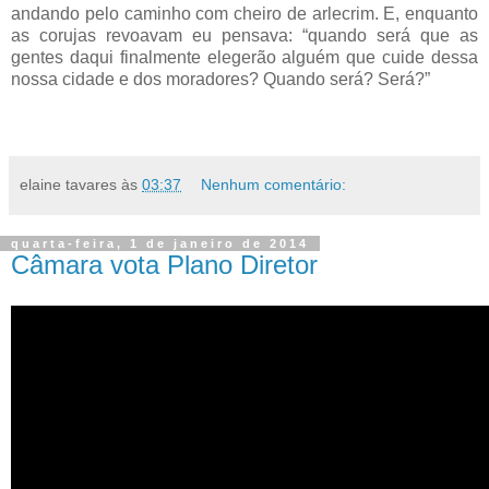
andando pelo caminho com cheiro de arlecrim. E, enquanto
as corujas revoavam eu pensava: “quando será que as
gentes daqui finalmente elegerão alguém que cuide dessa
nossa cidade e dos moradores? Quando será? Será?”
elaine tavares
às
03:37
Nenhum comentário:
quarta-feira, 1 de janeiro de 2014
Câmara vota Plano Diretor