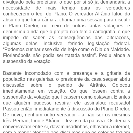
divulgado pela prefeitura, o que por si só já demandaria a
necessidade de mais tempo para os vereadores
conhecerem o teor do Plano. O vereador Afrânio falou do
absurdo que foi a câmara chamar uma sessão para discutir
o Plano Diretor, no meio de outras tantas votações, e
denunciou ainda que o projeto não tem a cartografia, o que
impede de saber as consequências das alterações,
algumas delas, inclusive, ferindo legislação federal.
“Podemos cunhar esse dia de hoje como o Dia da Maldade.
Florianópolis não podia ser tratada assim”. Pediu ainda a
suspensão da votação.
Bastante incomodado com a presença e a gritaria da
população nas galerias, o presidente da casa sequer abriu
discussão sobre o pedido de Afrânio. Colocou
imediatamente em votação. Os que fossem contra a
suspensão da votação que ficassem como estavam. E antes
que alguém pudesse respirar ele assinalou: recusado!
Passou então, imediatamente à discussão do Plano Diretor.
De novo, nenhum outro vereador - a não ser os mesmos
três: Pedrão, Lino e Afrânio – fez uso da palavra. Os demais
conversavam entre si, davam risadinhas, olhavam a internet,
sem a menor atenção aos discursos que os colegas faziam