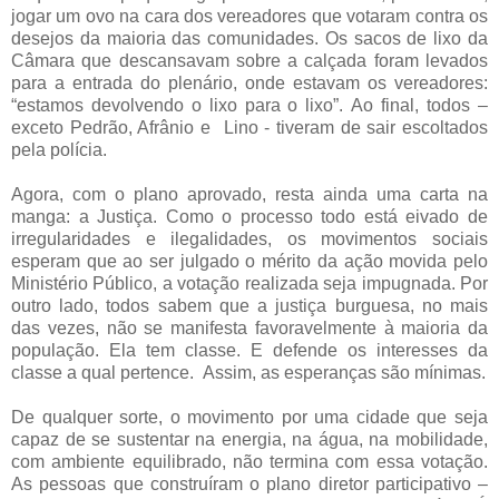
jogar um ovo na cara dos vereadores que votaram contra os
desejos da maioria das comunidades. Os sacos de lixo da
Câmara que descansavam sobre a calçada foram levados
para a entrada do plenário, onde estavam os vereadores:
“estamos devolvendo o lixo para o lixo”.
Ao final, todos –
exceto Pedrão, Afrânio e
Lino - tiveram de sair escoltados
pela polícia.
Agora, com o plano aprovado, resta ainda uma carta na
manga: a Justiça. Como o processo todo está eivado de
irregularidades e ilegalidades, os movimentos sociais
espera
m que ao ser julgado o mérito da ação movida pelo
Ministério Público, a votação realizada seja impugnada. Por
outro lado, todos sabem que a justiça burguesa, no mais
das vezes, não se manifesta favoravelmente à maioria da
população. Ela tem classe. E defende os interesses da
classe a qual pertence. Assim, as esperanças são mínimas.
De qualquer sorte, o movimento por uma cidade que seja
capaz de se sustentar na energia, na água, na mobilidade,
com ambiente equilibrado, não termina com essa votação.
As pessoas que construíram o plano diretor participativo –