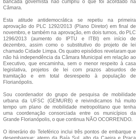
bancada governista não cumpriu o que foi acordado na
Câmara.
Esta atitude antidemocrática se repetiu na primeira
aprovação do PLC 1292/2013 (Plano Diretor) em final de
novembro, e também na aprovação, em dois turnos, do PLC
1296/2013 (aumento do IPTU e ITBI) em início de
dezembro, assim como o substitutivo do projeto de lei
chamado Cidade Limpa. Os quatro episódios revelaram que
não há independência da Câmara Municipal em relação ao
Executivo, que encaminha, sem o menor respeito à casa
legislativa, projetos de lei com prazos absurdos de
tramitação e em total desrespeito à população de
Florianópolis.
Sou coordenador do grupo de pesquisa de mobilidade
urbana da UFSC (GEMURB) e reivindicamos há muito
tempo um plano de mobilidade metropolitano que tenha
uma coordenação consorciada entre os municípios da
Grande Florianópolis, o que continua NÃO OCORRENDO.
O itinerário do Teleférico inclui três pontos de embarque e
desembarque: aterro da Baía Sul, alto da Caeira e Praça