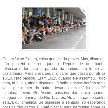
Ontem fui ao Centro, coisa que me dá prazer. Mas, distraída,
não percebi que era janeiro. Depois de um banho
refrescante fui para a parada do ônibus, em frente ao
castanheira. A idéia era pegar o carro que passa por ali às
16:10. Não passou. Eram 16:25 quando ele assomou. Tudo
bem, lá fui eu, ainda distraída. O ônibus desse horário faz a
volta por dentro do bairro, levando em média uns 20
minutos. Levou 45. Assim, passava das cinco quando
cheguei ao Terminal do Rio Tavares. Ali, a fila para o centro
estava quilométrica. Se quisesse ir sentada, só esperando
por uns três carros. Fui até o fiscal para perguntar sobre os