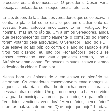
processo era anti-democrático. O presidente César Faria
bocejava, enfadado, sem sequer prestar atenção.
Então, depois da fala dos três vereadores que se colocavam
contra o plano tal como está e pediam o adiamento da
sessão, Faria colocou imediatamente em votação. Foi
nominal, mas muito rápida. Um a um os vereadores, ainda
que desconhecendo completamente o conteúdo do Plano
foram votando pela aprovação. O vereador Tiago, do PDT,
que esteve no ato público contra o Plano no sábado e até
tirou foto dizendo: eu luto por Florianópolis, decidiu se
abster, recebendo uma vaia gigantesca. Pedrão, Lino e
Afrânio votaram contra. Em poucos minutos, estava alterado
o destino da cidade. Para pior.
Nessa hora, os ânimos de quem estava no plenário se
acirraram. Os vereadores comemoravam entre abraços e,
alguns, ainda riam, olhando debochadamente para as
pessoas atrás do vidro. Um grupo começou a bater no vidro
e a guarda municipal apareceu para proteger o patrimônio.
“Vendidos, vendidos, vendidos”. “Mercenários, mercenários”
eram as palavras de ordem. “Que nojo, que nojo”, bradava