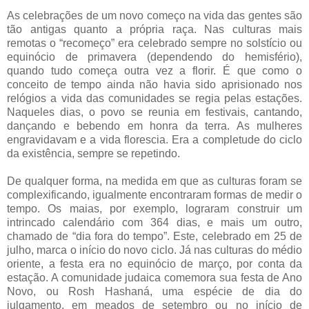
As celebrações de um novo começo na vida das gentes são
tão antigas quanto a própria raça. Nas culturas mais
remotas o “recomeço” era celebrado sempre no solstício ou
equinócio de primavera (dependendo do hemisfério),
quando tudo começa outra vez a florir. É que como o
conceito de tempo ainda não havia sido aprisionado nos
relógios a vida das comunidades se regia pelas estações.
Naqueles dias, o povo se reunia em festivais, cantando,
dançando e bebendo em honra da terra. As mulheres
engravidavam e a vida florescia. Era a completude do ciclo
da existência, sempre se repetindo.
De qualquer forma, na medida em que as culturas foram se
complexificando, igualmente encontraram formas de medir o
tempo. Os maias, por exemplo, lograram construir um
intrincado calendário com 364 dias, e mais um outro,
chamado de “dia fora do tempo”. Este, celebrado em 25 de
julho, marca o início do novo ciclo. Já nas culturas do médio
oriente, a festa era no equinócio de março, por conta da
estação. A comunidade judaica comemora sua festa de Ano
Novo, ou Rosh Hashaná, uma espécie de dia do
julgamento, em meados de setembro ou no início de