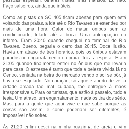
pessoas esperam, olhares tristes, mas mansos. Eu não.
Faço salseiros, ainda que inúteis.
Como as pistas da SC 405 ficam abertas para quem está
voltando das praias, a ida até o Rio Tavares se estendeu por
mais de uma hora. Calor de matar, ônibus sem ar
condicionado, lotado até a boca. Uma antecipação do
inferno. Eram 20:40 quando cheguei no terminal do Rio
Tavares. Bueno, pegaria o carro das 20:45. Doce ilusão.
Havia um atraso de três horários, pois os ônibus estavam
parados no engarrafamento da praia. Toca a esperar. Eram
21:05 quando finalmente entrei no ônibus que me levaria
para casa. O estresse é tanto que toda a beleza vivida lá no
Centro, sentada na beira do mercado vendo o sol se pôr, já
havia se esgotado. No coração, só aquele aperto de ver a
cidade amada tão mal cuidada, tão entregue à mãos
irresponsáveis. Para os turistas, que estão à passeio, tudo é
festa. Um atraso, um engarrafamento, nada os tira dos sério.
Mas, para a gente que aqui vive e que sabe porquê as
coisas são assim, e como poderiam ser diferentes, é
impossível não sofrer.
Às 21:20 enfim desci na minha ruazinha de areia e vim