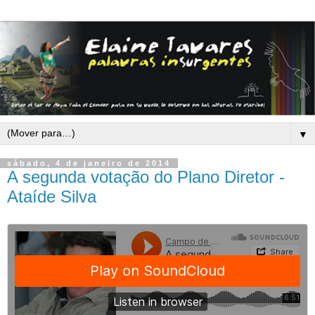
▼
sábado, 4 de janeiro de 2014
A segunda votação do Plano Diretor -
Ataíde Silva