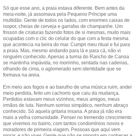
Só que esse ano, a praia estava diferente. Bem antes da
meia-noite, já assomava pela Pequeno Príncipe uma
multidão. Gente de todos os lados, com enormes caixas de
isopor, cheias de cerveja e garrafas de champanhe. Um
frisson de criaturas fazendo fotos de si mesmas, muito mais
ocupadas com o clic do celular do que com a festa mesma
que acontecia na beira do mar. Cumpri meu ritual e fui para
a praia. Mas, mesmo andando para lá e para cá, não vi
ninguém conhecido. Apenas a turma do Rancho de Canoa
se mantinha impávida, no morrinho, sentada nas cadeiras,
olhando de cima, o aglomerado sem identidade que se
formava na areia.
Em meio aos fogos e ao barulho de uma música ruim, andei
meio perdida, feito um cachorro que caiu da mudança.
Perdidos estavam meus vizinhos, meus amigos, meus
irmãos de luta. Nenhum sorriso simpático, nenhum abraço
conhecido. Só aquela gritaria insana. A praia já não era
mais a velha comunidade. Pensei no tremendo crescimento
que vivemos no bairro, com tantos condomínios novos e
moradores de primeira viagem. Pessoas que aqui vem
morar, e não viver. Gente que não se importa em conhecer a